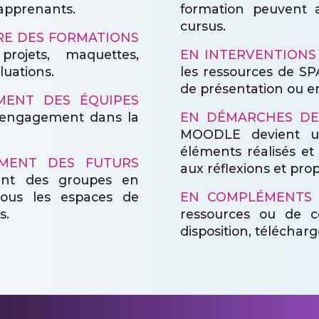
 apprenants.
formation peuvent a
cursus.
VRE DES FORMATIONS
projets, maquettes,
EN INTERVENTIONS
luations.
les ressources de SP
de présentation ou e
MENT DES ÉQUIPES
 l'engagement dans la
EN DÉMARCHES DE
MOODLE devient un
éléments réalisés et
EMENT DES FUTURS
aux réflexions et prop
nt des groupes en
tous les espaces de
EN COMPLÉMENTS 
s.
ressources ou de c
disposition, téléchargé
QUELS ENGAGEMENTS ?