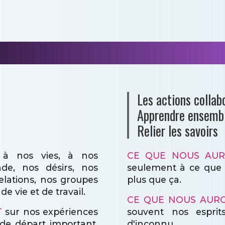
NOS MODÈLES PRÉFÉRÉS
Les actions collab
Apprendre ensemb
Relier les savoirs
à nos vies, à nos
CE QUE NOUS AUR
de, nos désirs, nos
seulement à ce que 
relations, nos groupes
plus que ça.
 vie et de travail.
CE QUE NOUS AURO
T
sur nos expériences
souvent nos espri
 de départ important.
d'inconnu.