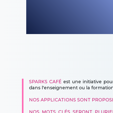
Et voir ensuit
place donn
objets numé
SPARKS CAFÉ
est une initiative pou
dans l'enseignement ou la formation
NOS APPLICATIONS SONT PROPOS
NOS MOTS CLÉS SERONT PLURIE