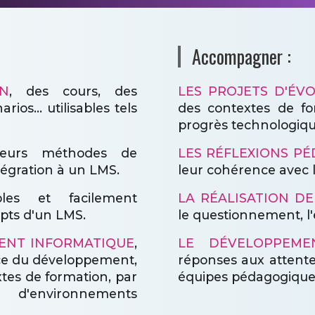
Accompagner :
N
, des cours, des
LES PROJETS D'ÉV
ios... utilisables tels
des contextes de fo
progrès technologiqu
leurs méthodes de
LES RÉFLEXIONS P
tégration à un LMS.
leur cohérence avec l
les et facilement
LA RÉALISATION D
ipts d'un LMS.
le questionnement, l'
MENT INFORMATIQUE
,
LE DÉVELOPPEME
nce du développement,
réponses aux attent
tes de formation, par
équipes pédagogique
 d'environnements