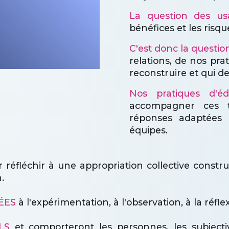
e quelle
La question des us
er aux
bénéfices et les risq
riques
C'est donc la questio
relations, de nos pr
reconstruire et qui d
Nos pratiques d'é
accompagner ces t
réponses adaptées 
équipes.
r réfléchir à une appropriation collective constru
.
ÉES
à l'expérimentation, à l'observation, à la réfle
LS
et comporteront les personnes, les subjectivi