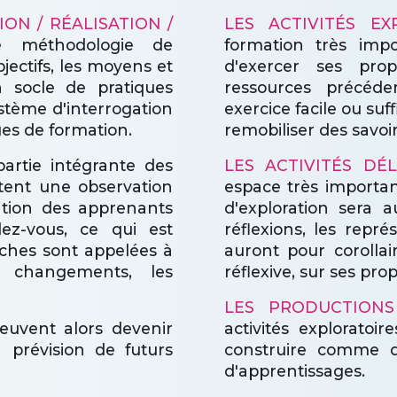
ON / RÉALISATION /
LES ACTIVITÉS EX
 méthodologie de
formation très imp
jectifs, les moyens et
d'exercer ses prop
n socle de pratiques
ressources précéd
stème d'interrogation
exercice facile ou suf
ues de formation.
remobiliser des savoir
artie intégrante des
LES ACTIVITÉS DÉL
ent une observation
espace très importan
pation des apprenants
d'exploration sera a
ez-vous, ce qui est
réflexions, les repré
rches sont appelées à
auront pour corolla
s changements, les
réflexive, sur ses pro
LES PRODUCTIONS
uvent alors devenir
activités exploratoir
 prévision de futurs
construire comme de
d'apprentissages.