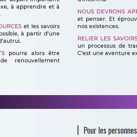
xe, à apprendre et à
NOUS DEVRONS AP
.
et penser. Et éprou
SOURCES
et les savoirs
nos existences.
ssible, à partir d'une
RELIER LES SAVOIR
'autrui.
un processus de tran
TS
pourra alors être
C'est une aventure exi
e renouvellement
EXPLORER ET PROGRESSER
Pour les personne